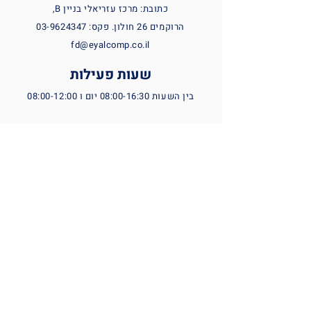
כתובת: מרכז עזריאלי בניין B,
הרוקמים 26 חולון. פקס:
03-9624347
fd@eyalcomp.co.il
שעות פעילות
בין השעות 08:00-16:30 יום ו 08:00-12:00
טלפון
המוצרים שלנו
03-9619611
אודותינו
דוא״ל
fd@eyalcomp.co.il
מרכז תמיכה
פקס
מה חדש
03-9624347
הלקוחות שלנו
צרו קשר
מדיניות פרטיות